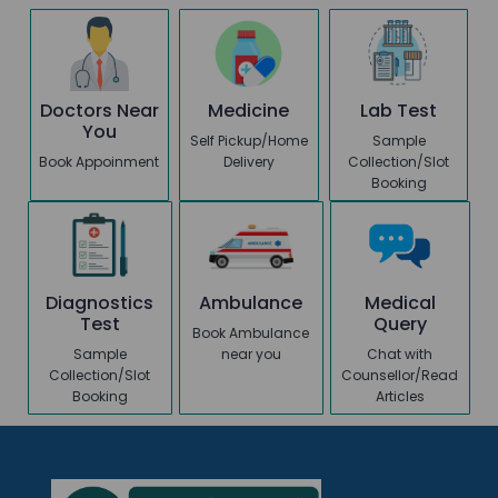
Doctors Near
Medicine
Lab Test
You
Self Pickup/Home
Sample
Book Appoinment
Delivery
Collection/Slot
Booking
Diagnostics
Ambulance
Medical
Test
Query
Book Ambulance
Sample
near you
Chat with
Collection/Slot
Counsellor/Read
Booking
Articles