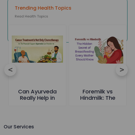
Trending Health Topics
Read Health Topics
Can Ayurveda
Foremilk vs
Really Help in
Hindmilk: The
Cancer Care-The
Hidden Secret of
Truth Everyone
Breastfeeding
Should Know
Every Mother
Should Know
Our Services