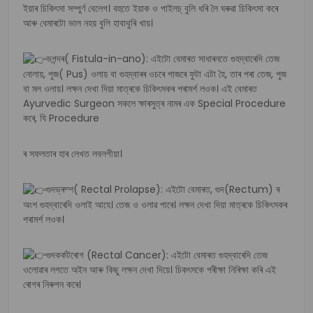
ইয়াৰ চিকিৎসা সম্পুৰ্ণ বেলেগ। বহুতে ইয়াক ও পাইলচ্ বুলি ধৰি লৈ ঘৰুৱা চিকিৎসা কৰে
আৰু বেমাৰটো ভাল নহয় বুলি হাবাথুৰি খায়।
ভগন্দৰ( Fistula-in-ano): এইটো বেমাৰত সাধাৰনতে গুহদ্বাৰেদি তেজ
নোলায়, পুজ( Pus) ওলায় বা গুহদ্বাৰৰ ওচৰে পাজৰে ফুটা এটা হৈ, তাৰ পৰা তেজ, পুজ
বা মল ওলায়। লক্ষন দেখা দিয়া মাত্ৰকে চিকিৎসকৰ পৰামৰ্শ লওক। এই বেমাৰত
Ayurvedic Surgeon সকলে ক্ষাৰসুত্ৰ নামৰ এক Special Procedure
কৰে, যি Procedure
ৰ সফলতাৰ হাৰ লেখত লবলগীয়া।
গুদভ্ৰম্শ( Rectal Prolapse): এইটো বেমাৰত, গুদ(Rectum) ৰ
অংশ গুহদ্বাৰেদি ওলাই আহে। তেজ ও ওলাৱ পাৰে। লক্ষন দেখা দিয়া মাত্ৰকে চিকিৎসকৰ
পৰামৰ্শ লওক।
গুদকৰ্কটৰোগ (Rectal Cancer): এইটো বেমাৰত গুহদ্বাৰেদি তেজ
ওলোৱাৰ লগতে অইন আৰু কিছু লক্ষন দেখা দিয়ে। চিকৎসকে পৰীক্ষা নিৰিক্ষা কৰি এই
ৰোগৰ নিৰুপন কৰে।