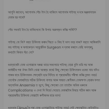
আপুনি জানেনে, আপোনাৰ শৌচ টান হৈ থাকিলে আপোনাৰ পাইলচ্ ৰ দৰে যন্ত্ৰনাদায়ক
বেমাৰ হৱ পাৰে?
শৌচ সঘনাই টান হৈ থাকিলেনো কি উপায় অৱলম্বন কৰিৱ পাৰি??
পাইলচ্ নো কি? বহুত চিকিৎসা কৰাৰ পিছত ও কিয় ই ভাল নহয় বাৰু? বহুতে আজিকালি
কয় পাইলচ্ ৰ অপাৰেশ্বন আয়ুৰ্ৱেদিক Surgeon ৰ দ্বাৰা কৰালে বেছি ফলপ্ৰসু,
কথাটো কিমান সঁচা নো?
গুহদ্বাৰেদি তেজ ওলোৱাকে ঘৰুৱা ভাৱে সকলোৱে পাইলচ্ হোৱা বুলি ভৱি লয় আৰু
ফাৰ্মাছীৰ পৰা ঔষধ কিনি খোৱা আৰম্ভ কৰে। কিছু ক্ষেত্ৰত চিকিৎসকৰ ওচৰত যায় যদিও
লাজৰ বাবে চিকিৎসকক ক্ষেত্ৰটো ছাৱ নিদিয়ে বা প্ৰয়োজনীয় পৰীক্ষা কৰিৱ সন্মত নহয়।
তেনেকৈ বেমাৰটোয়ে সঠিক চিকিৎসা নাপায় আৰু সময়ত ৰোগীজন তেজক্ষণন হোৱাৰ ফলত
অত্যাধিক Anaemia ত ভুগে, কিছু ক্ষেত্ৰত তো তাতকৈ অধিক গুৰুতৰ
Complications ও দেখা দি দিয়ে। সেয়েহে বেমাৰটোৰ বিষয়ে সঠিক জ্ঞান আৰু
প্ৰয়োজনীয় চিকিৎসা লোৱাটো ৰুগীজনৰ বাৱে ভাল।
গুহদ্বাৰ (Anus)ৰ পৰা তেজ ওলোৱাটোয়ে পাইলচ্ নহয়। সেই ক্ষেত্ৰটোত কেইবাটাও