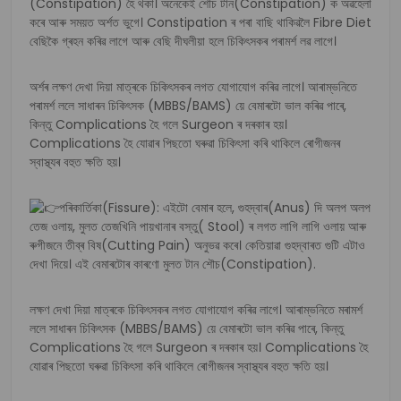
(Constipation) হৈ থকা। অনেকেই শৌচ টান(Constipation) ক অৱহেলা
কৰে আৰু সময়ত অৰ্শত ভুগে। Constipation ৰ পৰা বাছি থাকিৱলৈ Fibre Diet
বেছিকৈ গ্ৰহন কৰিৱ লাগে আৰু বেছি দীঘলীয়া হলে চিকিৎসকৰ পৰামৰ্শ লৱ লাগে।
অৰ্শৰ লক্ষণ দেখা দিয়া মাত্ৰকে চিকিৎসকৰ লগত যোগাযোগ কৰিৱ লাগে। আৰাম্ভনিতে
পৰামৰ্শ ললে সাধাৰন চিকিৎসক (MBBS/BAMS) য়ে বেমাৰটো ভাল কৰিৱ পাৰে,
কিন্তু Complications হৈ গলে Surgeon ৰ দৰকাৰ হয়।
Complications হৈ যোৱাৰ পিছতো ঘৰুৱা চিকিৎসা কৰি থাকিলে ৰোগীজনৰ
স্বাস্থ্যৰ বহুত ক্ষতি হয়।
পৰিকাৰ্তিকা(Fissure): এইটো বেমাৰ হলে, গুহদ্বাৰ(Anus) দি অলপ অলপ
তেজ ওলায়, মুলত তেজখিনি পায়খানাৰ বস্তু( Stool) ৰ লগত লাগি লাগি ওলায় আৰু
ৰুগীজনে তীব্ৰ বিষ(Cutting Pain) অনুভৱ কৰে। কেতিয়াৱা গুহদ্বাৰত গুটি এটাও
দেখা দিয়ে। এই বেমাৰটোৰ কাৰণো মুলত টান শৌচ(Constipation).
লক্ষণ দেখা দিয়া মাত্ৰকে চিকিৎসকৰ লগত যোগাযোগ কৰিৱ লাগে। আৰাম্ভনিতে মৰামৰ্শ
ললে সাধাৰন চিকিৎসক (MBBS/BAMS) য়ে বেমাৰটো ভাল কৰিৱ পাৰে, কিন্তু
Complications হৈ গলে Surgeon ৰ দৰকাৰ হয়। Complications হৈ
যোৱাৰ পিছতো ঘৰুৱা চিকিৎসা কৰি থাকিলে ৰোগীজনৰ স্বাস্থ্যৰ বহুত ক্ষতি হয়।