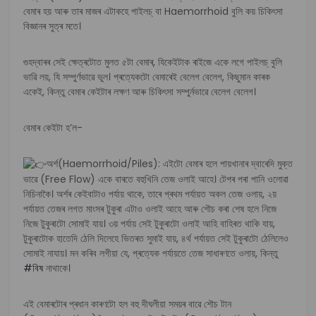
বেমাৰ হয় আৰু তাৰ মাজৰ এটাকহে পাইলচ্ বা Haemorrhoid বুলি কয় চিকিৎসা
বিজ্ঞানৰ সুত্ৰ মতে।
গুহদ্বাৰৰ সেই ক্ষেত্ৰটোত মুলত ৫টা বেমাৰ, যিকেইটাক ৰাইজে একে লগে পাইলচ্ বুলি
ভাৱি লয়, যি সম্পুৰ্ণভাৱে ভুল। প্ৰত্যেকটো বেমাৰেই বেলেগ বেলেগ, কিছুমান কাৰক
একেই, কিন্তু বেমাৰ কেইটাৰ লক্ষণ আৰু চিকিৎসা সম্পুৰ্নভাৱে বেলেগ বেলেগ।
বেমাৰ কেইটা হ’ল-
অৰ্শ(Haemorrhoid/Piles): এইটো বেমাৰ হলে পায়খানাৰ দ্বাৰেদি মুক্ত
ভাৱে (Free Flow) একে বাৰতে বহুখিনি তেজ ওলাই আহে। টেপৰ পৰা পানি ওলোৱা
নিচিনাকৈ। অৰ্শৰ কেইবাটাও পৰ্যায় থাকে, তাৰে প্ৰথম পৰ্যায়ত অকল তেজ ওলায়, ২য়
পৰ্যায়ত তেজৰ লগত মাংসৰ টুকুৰা এটাও ওলাই আহে আৰু শৌচ কৰা শেষ হলে নিজে
নিজে টুকুৰাটো সোমাই যায়। ৩য় পৰ্যায় সেই টুকুৰাটো ওলাই আহি বাহিৰত থাকি যায়,
টুকুৰাটোক হাতেদি ঠেলি দিলেহে ভিতৰত সুমাই যায়, ৪ৰ্থ পৰ্যায়ত সেই টুকুৰাটো ঠেলিলেও
সোমাই নাযায়। মন কৰিব লগীয়া যে, প্ৰত্যেক পৰ্যায়তে তেজ সাধাৰণতে ওলায়, কিন্তু
#বিষ
নাথাকে।
এই বেমাৰটোৰ প্ৰধান কাৰণটো হল বহু দীঘলীয়া সময়ৰ বাৱে শৌচ টান